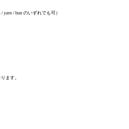
 yarn / bun のいずれでも可）
になります。