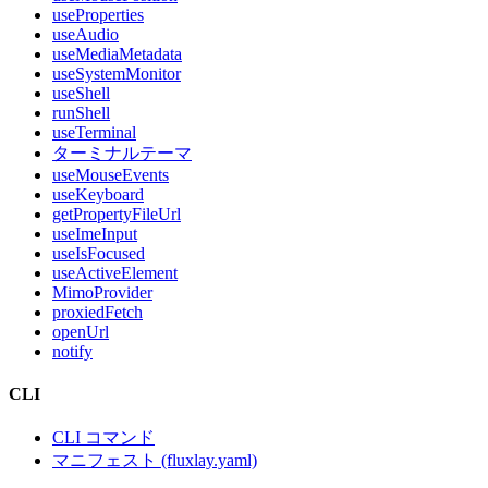
useProperties
useAudio
useMediaMetadata
useSystemMonitor
useShell
runShell
useTerminal
ターミナルテーマ
useMouseEvents
useKeyboard
getPropertyFileUrl
useImeInput
useIsFocused
useActiveElement
MimoProvider
proxiedFetch
openUrl
notify
CLI
CLI コマンド
マニフェスト (fluxlay.yaml)