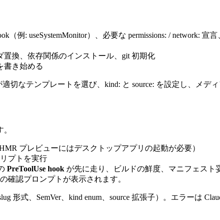
ook（例:
useSystemMonitor
）、必要な
permissions:
/
network:
宣言
置換、依存関係のインストール、git 初期化
を書き始める
e が適切なテンプレートを選び、
kind:
と
source:
を設定し、メディ
す。
HMR プレビューにはデスクトップアプリの起動が必要）
リプトを実行
の
PreToolUse hook
が先に走り、ビルドの鮮度、マニフェスト
の確認プロンプトが表示されます。
g 形式、SemVer、
kind
enum、
source
拡張子）。エラーは Cl