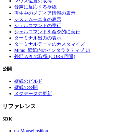
マウス位置の取得
音声に反応する壁紙
再生中のメディア情報の表示
システムモニタの表示
シェルコマンドの実行
シェルコマンドを命令的に実行
ターミナル出力の表示
ターミナルテーマのカスタマイズ
Mimo: 壁紙内のインタラクティブ UI
外部 API の取得 (CORS 回避)
公開
壁紙のビルド
壁紙の公開
メタデータの更新
リファレンス
SDK
useMousePosition