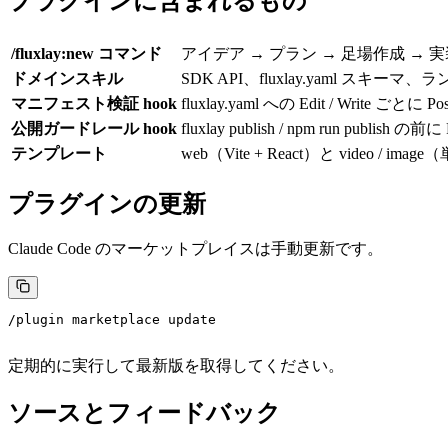
プラグインに含まれるもの
/fluxlay:new
コマンド
アイデア → プラン → 足場作成 →
ドメインスキル
SDK API、
fluxlay.yaml
スキーマ、ランタ
マニフェスト検証 hook
fluxlay.yaml
への
Edit
/
Write
ごとに
Po
公開ガードレール hook
fluxlay publish
/
npm run publish
の前に
テンプレート
web
（Vite + React）と
video
/
image
（
プラグインの更新
Claude Code のマーケットプレイスは手動更新です。
/plugin marketplace update
定期的に実行して最新版を取得してください。
ソースとフィードバック