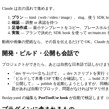
Claude は次の流れで進めます。
プラン
—
kind
（
web
/
video
/
image
）、
slug
、使う SDK h
確認
— 調整 or 承認を待つ
足場作成
— 最小テンプレートをコピー、プレースホルダ
実装
— プランで決めた SDK hook を使って
src/main.tsx
動画や画像の壁紙なら、その旨を伝えるだけで OK。Claud
開発・ビルド・公開も会話で
プロジェクトができたら、あとは自然な日本語で話しかけま
「dev サーバー立ち上げて」 →
dev
スクリプトを実行（
「ビルドして本番 CSP で動くか確認して」 →
build
スク
「公開して」 →
publish
を起動しようとしますが、同梱
題があれば自動でブロック、問題がなければサマリ付き
fluxlay.yaml
の編集も
PostToolUse hook
が自動で検証します（slu