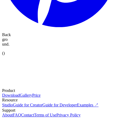
Back
gro
und.
(
)
Product
Download
Gallery
Price
Resource
Studio
Guide for Creator
Guide for Developer
Examples ↗
Support
About
FAQ
Contact
Terms of Use
Privacy Policy