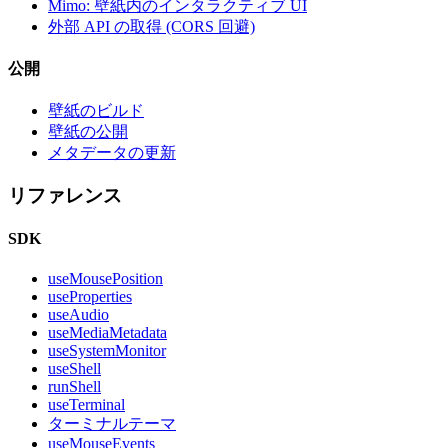
Mimo: 壁紙内のインタラクティブ UI
外部 API の取得 (CORS 回避)
公開
壁紙のビルド
壁紙の公開
メタデータの更新
リファレンス
SDK
useMousePosition
useProperties
useAudio
useMediaMetadata
useSystemMonitor
useShell
runShell
useTerminal
ターミナルテーマ
useMouseEvents