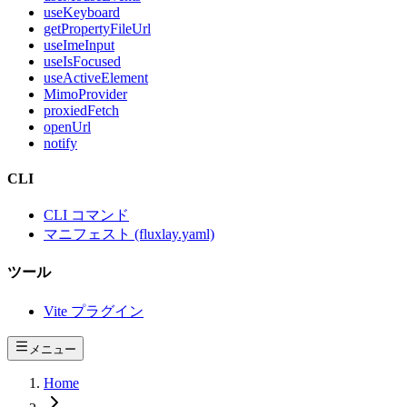
useKeyboard
getPropertyFileUrl
useImeInput
useIsFocused
useActiveElement
MimoProvider
proxiedFetch
openUrl
notify
CLI
CLI コマンド
マニフェスト (fluxlay.yaml)
ツール
Vite プラグイン
メニュー
Home