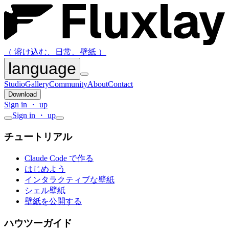
（ 溶け込む、日常、壁紙 ）
language
Studio
Gallery
Community
About
Contact
Download
Sign in ・ up
Sign in ・ up
チュートリアル
Claude Code で作る
はじめよう
インタラクティブな壁紙
シェル壁紙
壁紙を公開する
ハウツーガイド