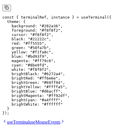
const
 { 
terminalRef
, 
instance
 } 
=
 useTerminal
({
  theme: {
    background: 
"#282a36"
,
    foreground: 
"#f8f8f2"
,
    cursor: 
"#f8f8f2"
,
    black: 
"#21222c"
,
    red: 
"#ff5555"
,
    green: 
"#50fa7b"
,
    yellow: 
"#f1fa8c"
,
    blue: 
"#bd93f9"
,
    magenta: 
"#ff79c6"
,
    cyan: 
"#8be9fd"
,
    white: 
"#f8f8f2"
,
    brightBlack: 
"#6272a4"
,
    brightRed: 
"#ff6e6e"
,
    brightGreen: 
"#69ff94"
,
    brightYellow: 
"#ffffa5"
,
    brightBlue: 
"#d6acff"
,
    brightMagenta: 
"#ff92df"
,
    brightCyan: 
"#a4ffff"
,
    brightWhite: 
"#ffffff"
  }
});
useTerminal
useMouseEvents