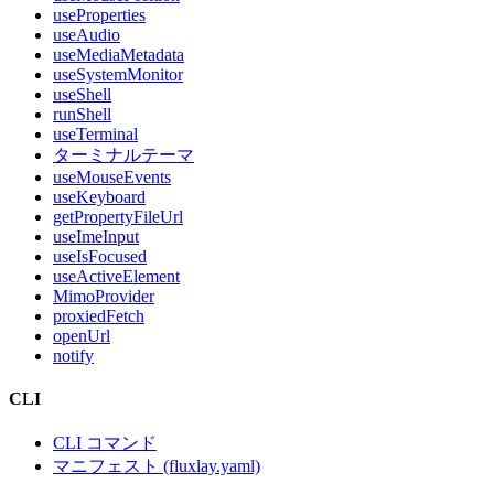
useProperties
useAudio
useMediaMetadata
useSystemMonitor
useShell
runShell
useTerminal
ターミナルテーマ
useMouseEvents
useKeyboard
getPropertyFileUrl
useImeInput
useIsFocused
useActiveElement
MimoProvider
proxiedFetch
openUrl
notify
CLI
CLI コマンド
マニフェスト (fluxlay.yaml)