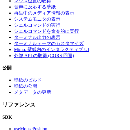
マウス位置の取得
音声に反応する壁紙
再生中のメディア情報の表示
システムモニタの表示
シェルコマンドの実行
シェルコマンドを命令的に実行
ターミナル出力の表示
ターミナルテーマのカスタマイズ
Mimo: 壁紙内のインタラクティブ UI
外部 API の取得 (CORS 回避)
公開
壁紙のビルド
壁紙の公開
メタデータの更新
リファレンス
SDK
useMousePosition