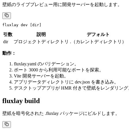
壁紙のライブプレビュー用に開発サーバーを起動します。
fluxlay
 dev
 [dir]
引数
説明
デフォルト
dir
プロジェクトディレクトリ
.
（カレントディレクトリ）
動作：
fluxlay.yaml
のバリデーション。
ポート 3000 から利用可能なポートを探索。
Vite 開発サーバーを起動。
アプリデータディレクトリに
dev.json
を書き込み。
デスクトップアプリが HMR 付きで壁紙をレンダリング
fluxlay build
壁紙を暗号化された
.fluxlay
パッケージにビルドします。