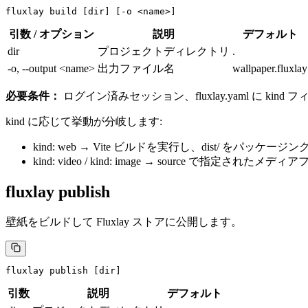
fluxlay
 build
 [dir] [-o 
<
name
>
]
引数 / オプション
説明
デフォルト
dir
プロジェクトディレクトリ
.
-o, --output <name>
出力ファイル名
wallpaper.fluxlay
必要条件：
ログイン済みセッション、
fluxlay.yaml
に
kind
フィ
kind
に応じて挙動が分岐します:
kind: web
→ Vite ビルドを実行し、
dist/
をパッケージン
kind: video
/
kind: image
→
source
で指定されたメディアフ
fluxlay publish
壁紙をビルドして Fluxlay ストアに公開します。
fluxlay
 publish
 [dir]
引数
説明
デフォルト