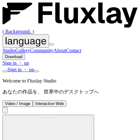
( Background. )
language
Studio
Gallery
Community
About
Contact
Download
Sign in ・ up
Sign in ・ up
Welcome to Fluxlay Studio
あなたの作品を、 世界中のデスクトップへ
Video / Image
Interactive Web