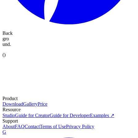
Back
gro
und.
(
)
Product
Download
Gallery
Price
Resource
Studio
Guide for Creator
Guide for Developer
Examples ↗
Support
About
FAQ
Contact
Terms of Use
Privacy Policy
G