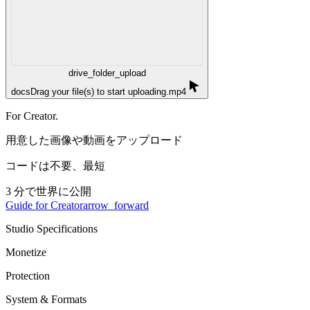
drive_folder_upload
docs
Drag your file(s) to start uploading.mp4
For Creator.
用意した画像や動画をアップロード
コードは不要、最短
3
分で世界に公開
Guide for Creator
arrow_forward
Studio Specifications
Monetize
Protection
System & Formats