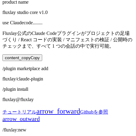
product name
fluxlay studio core v1.0
use Claudecode........
Fluxlay公式のClaude Codeプラグインがプロジェクトの足場
づくり / React コードの実装 / マニフェストの検証 / 公開時の
チェックまで、すべて 1 つの会話の中で実行可能。
content_copy
Copy
/plugin
marketplace
add
fluxlay/claude-plugin
/plugin
install
fluxlay@fluxlay
arrow_forward
チュートリアル
Github
を参照
arrow_outward
/fluxlay:new