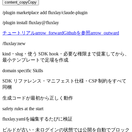
content_copy
Copy
/plugin
marketplace
add
fluxlay/claude-plugin
/plugin
install
fluxlay@fluxlay
チュートリアル
arrow_forward
Github
を参照
arrow_outward
/fluxlay:new
kind・slug・使う SDK hook・必要な権限まで提案してから、
最小テンプレートで足場を作成
domain specific Skills
SDK リファレンス・マニフェスト仕様・CSP 制約をすべて
同梱
生成コードが最初から正しく動作
safety rules at the start
fluxlay.yamlを編集するたびに検証
ビルドが古い・未ログインの状態では公開を自動でブロック