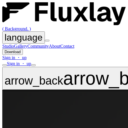
( Background. )
language
Studio
Gallery
Community
About
Contact
Download
Sign in ・ up
Sign in ・ up
arrow_
arrow_back