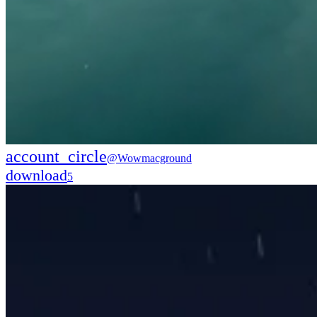
account_circle
@Wowmacground
download
5