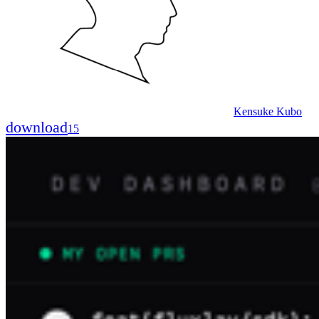
Kensuke Kubo
download
15