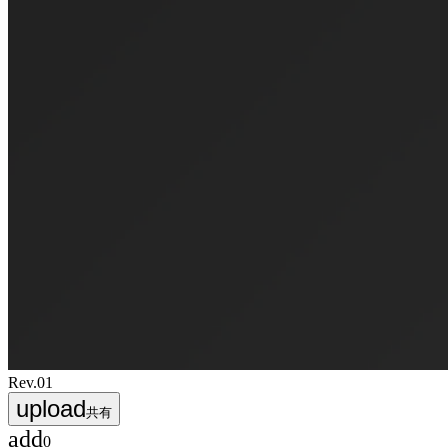
Rev.
01
upload
共有
add
0