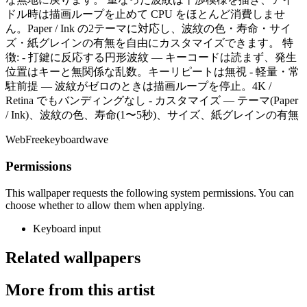
ドル時は描画ループを止めて CPU をほとんど消費しませ
ん。Paper / Ink の2テーマに対応し、波紋の色・寿命・サイ
ズ・紙グレインの有無を自由にカスタマイズできます。 特
徴: - 打鍵に反応する円形波紋 — キーコードは読まず、発生
位置はキーと無関係な乱数。キーリピートは無視 - 軽量・常
駐前提 — 波紋がゼロのときは描画ループを停止。4K /
Retina でもバンディングなし - カスタマイズ — テーマ(Paper
/ Ink)、波紋の色、寿命(1〜5秒)、サイズ、紙グレインの有無
Web
Free
keyboard
wave
Permissions
This wallpaper requests the following system permissions. You can
choose whether to allow them when applying.
Keyboard input
Related wallpapers
More from this artist