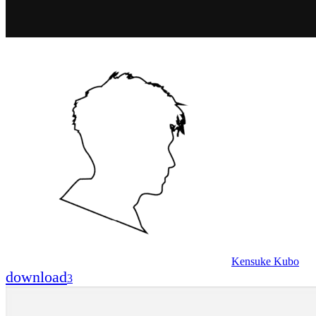
Kensuke Kubo
download
3