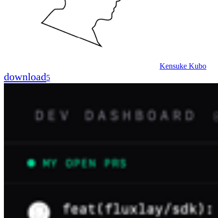
Kensuke Kubo
download
5