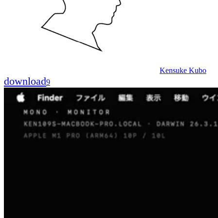
Kensuke Kubo
download
9