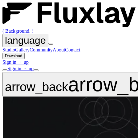
( Background. )
language
Studio
Gallery
Community
About
Contact
Download
Sign in ・ up
Sign in ・ up
arrow_
arrow_back