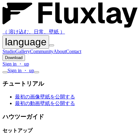
（ 溶け込む、日常、壁紙 ）
language
Studio
Gallery
Community
About
Contact
Download
Sign in ・ up
Sign in ・ up
チュートリアル
最初の画像壁紙を公開する
最初の動画壁紙を公開する
ハウツーガイド
セットアップ