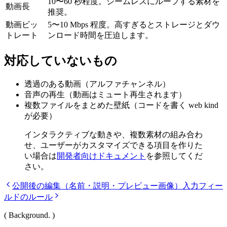
10〜60 秒程度。シームレスにループする素材を
動画長
推奨。
動画ビッ
5〜10 Mbps 程度。高すぎるとストレージとダウ
トレート
ンロード時間を圧迫します。
対応していないもの
透過のある動画（アルファチャンネル）
音声の再生（動画はミュート再生されます）
複数ファイルをまとめた壁紙（コードを書く
web
kind
が必要）
インタラクティブな動きや、複数素材の組み合わ
せ、ユーザーがカスタマイズできる項目を作りた
い場合は
開発者向けドキュメント
を参照してくだ
さい。
公開後の編集（名前・説明・プレビュー画像）
入力フィー
ルドのルール
( Background. )