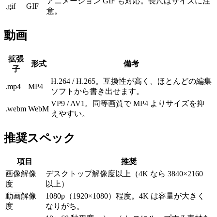
アニメーション GIF も対応。長尺はサイズに注
.gif
GIF
意。
動画
拡張
形式
備考
子
H.264 / H.265。互換性が高く、ほとんどの編集
.mp4
MP4
ソフトから書き出せます。
VP9 / AV1。同等画質で MP4 よりサイズを抑
.webm
WebM
えやすい。
推奨スペック
項目
推奨
画像解像
デスクトップ解像度以上（4K なら 3840×2160
度
以上）
動画解像
1080p（1920×1080）程度。4K は容量が大きく
度
なりがち。