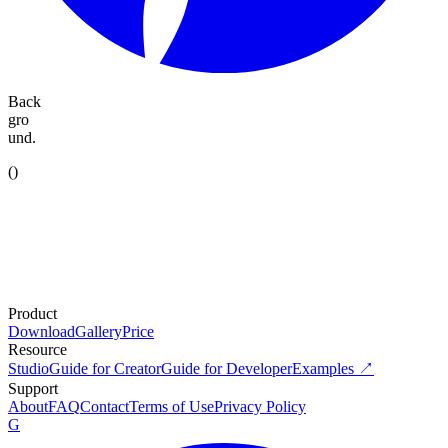
Back
gro
und.
(
)
Product
Download
Gallery
Price
Resource
Studio
Guide for Creator
Guide for Developer
Examples ↗
Support
About
FAQ
Contact
Terms of Use
Privacy Policy
G