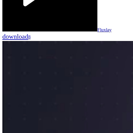
Fluxlay
download
8