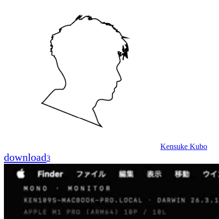
Kensuke Kubo
download
3