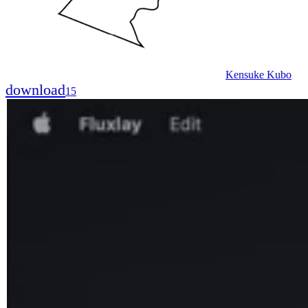
Kensuke Kubo
download
15