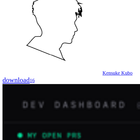
Kensuke Kubo
download
16