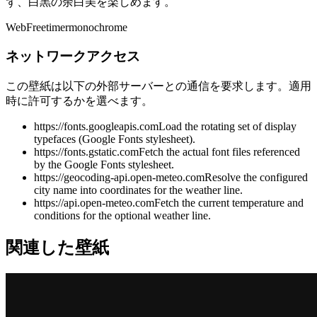
ず、白黒の余白美を楽しめます。
Web
Free
timer
monochrome
ネットワークアクセス
この壁紙は以下の外部サーバーとの通信を要求します。適用
時に許可するかを選べます。
https://fonts.googleapis.com
Load the rotating set of display
typefaces (Google Fonts stylesheet).
https://fonts.gstatic.com
Fetch the actual font files referenced
by the Google Fonts stylesheet.
https://geocoding-api.open-meteo.com
Resolve the configured
city name into coordinates for the weather line.
https://api.open-meteo.com
Fetch the current temperature and
conditions for the optional weather line.
関連した壁紙