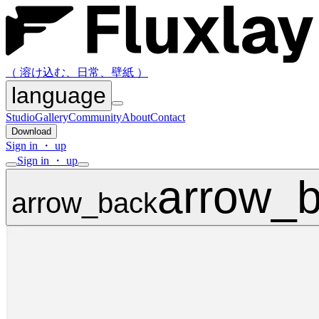
（ 溶け込む、日常、壁紙 ）
language
Studio
Gallery
Community
About
Contact
Download
Sign in ・ up
Sign in ・ up
arrow_
arrow_back