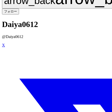
arrow_back
フォロー
Daiya0612
@
Daiya0612
X