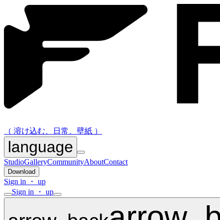
（ 溶け込む、日常、壁紙 ）
language
Studio
Gallery
Community
About
Contact
Download
Sign in ・ up
Sign in ・ up
arrow_