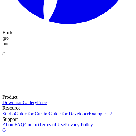
Back
gro
und.
(
)
Product
Download
Gallery
Price
Resource
Studio
Guide for Creator
Guide for Developer
Examples ↗
Support
About
FAQ
Contact
Terms of Use
Privacy Policy
G