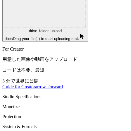
drive_folder_upload
docs
Drag your file(s) to start uploading.mp4
For Creator.
用意した画像や動画をアップロード
コードは不要、最短
3
分で世界に公開
Guide for Creator
arrow_forward
Studio Specifications
Monetize
Protection
System & Formats