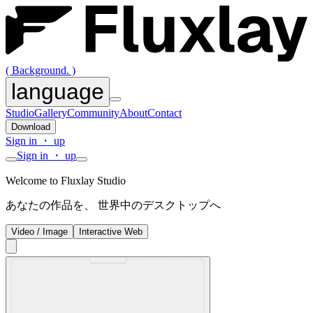
( Background. )
language
Studio
Gallery
Community
About
Contact
Download
Sign in ・ up
Sign in ・ up
Welcome to Fluxlay Studio
あなたの作品を、 世界中のデスクトップへ
Video / Image
Interactive Web