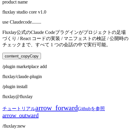
product name
fluxlay studio core v1.0
use Claudecode........
Fluxlay公式のClaude Codeプラグインがプロジェクトの足場
づくり / React コードの実装 / マニフェストの検証 / 公開時の
チェックまで、すべて 1 つの会話の中で実行可能。
content_copy
Copy
/plugin
marketplace
add
fluxlay/claude-plugin
/plugin
install
fluxlay@fluxlay
arrow_forward
チュートリアル
Github
を参照
arrow_outward
/fluxlay:new