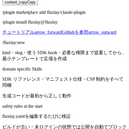
content_copy
Copy
/plugin
marketplace
add
fluxlay/claude-plugin
/plugin
install
fluxlay@fluxlay
チュートリアル
arrow_forward
Github
を参照
arrow_outward
/fluxlay:new
kind・slug・使う SDK hook・必要な権限まで提案してから、
最小テンプレートで足場を作成
domain specific Skills
SDK リファレンス・マニフェスト仕様・CSP 制約をすべて
同梱
生成コードが最初から正しく動作
safety rules at the start
fluxlay.yamlを編集するたびに検証
ビルドが古い・未ログインの状態では公開を自動でブロック